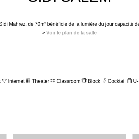
2
1
Sidi Mahrez, de 70m² bénéficie de la lumière du jour capacité 
3
2
>
Voir le plan de la salle
4
3
5
4
t
Internet
Theater
Classroom
Block
Cocktail
U-
6
5
Anglais
Allemand
França
7
6
8
7