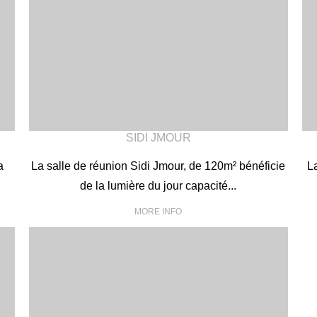
9
8
10
9
11
10
12
11
SIDI JMOUR
a
La salle de réunion Sidi Jmour, de 120m² bénéficie
L
12
de la lumière du jour capacité...
MORE INFO