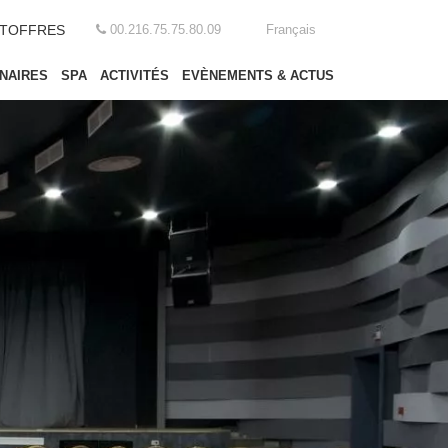
T
OFFRES
00.216.75.75.80.09
Français
NAIRES
SPA
ACTIVITÉS
EVÈNEMENTS & ACTUS