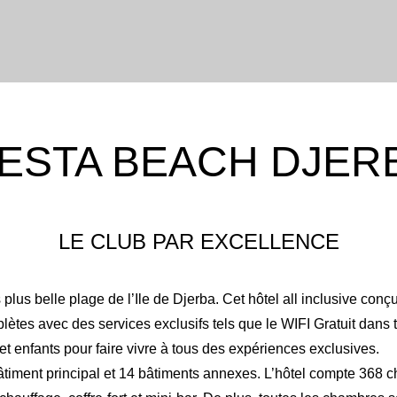
Please select
1
0
children ages:
-
2
1
IESTA BEACH DJER
0
-
3
2
1
0
4
LE CLUB PAR EXCELLENCE
2
1
 plus belle plage de l’Ile de Djerba. Cet hôtel all inclusive co
3
2
lètes avec des services exclusifs tels que le WIFI Gratuit dans to
 enfants pour faire vivre à tous des expériences exclusives.
4
3
âtiment principal et 14 bâtiments annexes. L’hôtel compte 368 c