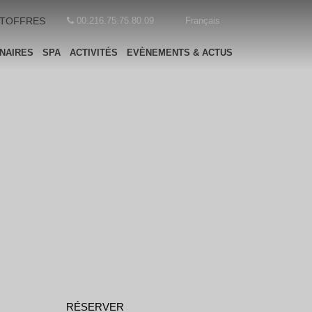
T
OFFRES
00.216.75.75.80.09
Français
NAIRES
SPA
ACTIVITÉS
EVÈNEMENTS & ACTUS