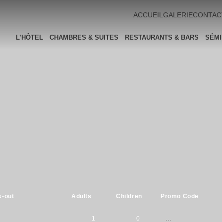
ACCUEIL
GALERIE
CONTAC
L’HÔTEL
CHAMBRES & SUITES
RESTAURANTS & BARS
SÉMI
-out
Adults
Children
Promo Code
1
0