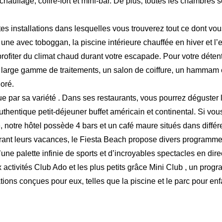
et chauffage, coffre-fort et mini-bar. De plus, toutes les chambres
5
4
es installations dans lesquelles vous trouverez tout ce dont vou
 une avec toboggan, la piscine intérieure chauffée en hiver et l’
6
5
 profiter du climat chaud durant votre escapade. Pour votre déten
ne large gamme de traitements, un salon de coiffure, un hammam
7
6
oré.
e par sa variété . Dans ses restaurants, vous pourrez déguster l
8
7
authentique petit-déjeuner buffet américain et continental. Si vou
e, notre hôtel possède 4 bars et un café maure situés dans diffé
9
8
rant leurs vacances, le Fiesta Beach propose divers programmes e
une palette infinie de sports et d’incroyables spectacles en dire
10
9
 activités Club Ado et les plus petits grâce Mini Club , un prog
tions conçues pour eux, telles que la piscine et le parc pour enf
11
10
Anglais
Allemand
França
12
11